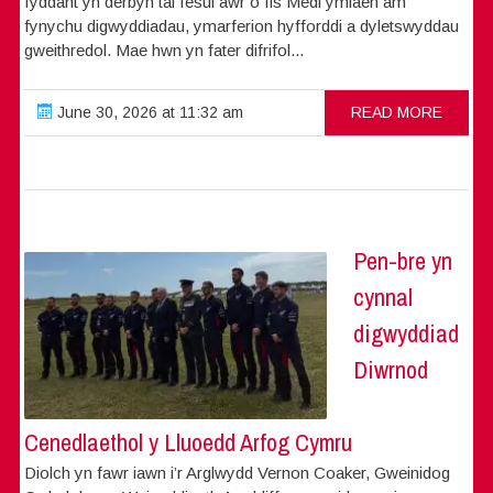
fyddant yn derbyn tâl fesul awr o fis Medi ymlaen am
fynychu digwyddiadau, ymarferion hyfforddi a dyletswyddau
gweithredol. Mae hwn yn fater difrifol...
June 30, 2026 at 11:32 am
READ MORE
Pen-bre yn
cynnal
digwyddiad
Diwrnod
Cenedlaethol y Lluoedd Arfog Cymru
Diolch yn fawr iawn i’r Arglwydd Vernon Coaker, Gweinidog