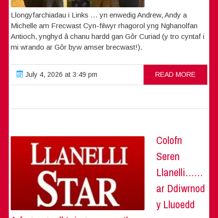
Llongyfarchiadau i Links … yn enwedig Andrew, Andy a
Michelle am Frecwast Cyn-filwyr rhagorol yng Nghanolfan
Antioch, ynghyd â chanu hardd gan Gôr Curiad (y tro cyntaf i
mi wrando ar Gôr byw amser brecwast!).
July 4, 2026 at 3:49 pm
READ MORE
Colofn
Seren
Llanelli……
ar Ddiwrnod
y Lluoedd