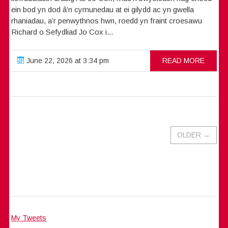
ein bod yn dod â’n cymunedau at ei gilydd ac yn gwella
rhaniadau, a’r penwythnos hwn, roedd yn fraint croesawu
Richard o Sefydliad Jo Cox i...
June 22, 2026 at 3:34 pm
READ MORE
OLDER
→
My Tweets