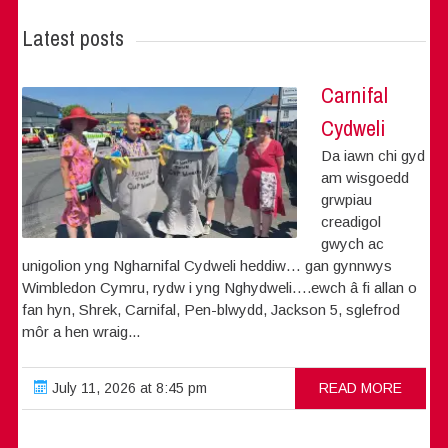
Latest posts
Carnifal
Cydweli
Da iawn chi gyd
am wisgoedd
grwpiau
creadigol
gwych ac
unigolion yng Ngharnifal Cydweli heddiw… gan gynnwys
Wimbledon Cymru, rydw i yng Nghydweli….ewch â fi allan o
fan hyn, Shrek, Carnifal, Pen-blwydd, Jackson 5, sglefrod
môr a hen wraig...
July 11, 2026 at 8:45 pm
READ MORE