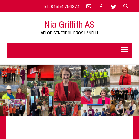
Tel.:01554 756374
Nia Griffith AS
AELOD SENEDDOL DROS LANELLI