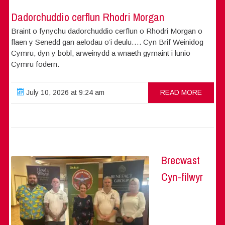
Dadorchuddio cerflun Rhodri Morgan
Braint o fynychu dadorchuddio cerflun o Rhodri Morgan o
flaen y Senedd gan aelodau o’i deulu…. Cyn Brif Weinidog
Cymru, dyn y bobl, arweinydd a wnaeth gymaint i lunio
Cymru fodern.
July 10, 2026 at 9:24 am
READ MORE
Brecwast
Cyn-filwyr