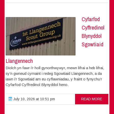
Cyfarfod
Cyffredinol
Blynyddol
Sgowtiaid
Llangennech
Diolch yn fawr i’r holl gynorthwywyr, mewn lifrai a heb lifrai,
sy’n gwneud cymaint i redeg Sgowtiaid Llangennech, a da
iawn i’r Sgowtiaid am eu cyflawniadau, y fraint o fynychu’r
Cyfarfod Cyffredinol Blynyddol heno.
July 10, 2026 at 10:51 pm
READ MORE