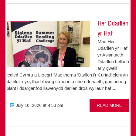
Her Ddarllen
yr Haf
Mae Her
Ddarllen yr Haf
yr Asiantaeth
Ddarllen bellach
ar y gweill
ledled Cymru a Lloegr! Mae thema ‘Darllen i’r Curiad’ eleni yn
dathlu’r cysylltiad rhwng straeon a cherddoriaeth, gan annog
plant i ddarganfod llawenydd darllen dros wyliau’r haf....
July 10, 2026 at 4:53 pm
READ MORE