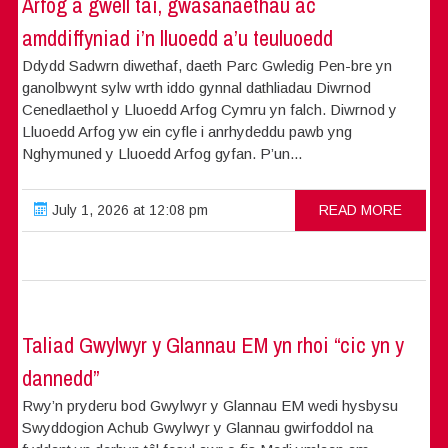
Arfog a gwell tai, gwasanaethau ac
amddiffyniad i’n lluoedd a’u teuluoedd
Ddydd Sadwrn diwethaf, daeth Parc Gwledig Pen-bre yn
ganolbwynt sylw wrth iddo gynnal dathliadau Diwrnod
Cenedlaethol y Lluoedd Arfog Cymru yn falch. Diwrnod y
Lluoedd Arfog yw ein cyfle i anrhydeddu pawb yng
Nghymuned y Lluoedd Arfog gyfan. P’un...
July 1, 2026 at 12:08 pm
READ MORE
Taliad Gwylwyr y Glannau EM yn rhoi “cic yn y
dannedd”
Rwy’n pryderu bod Gwylwyr y Glannau EM wedi hysbysu
Swyddogion Achub Gwylwyr y Glannau gwirfoddol na