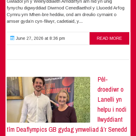
Gwladol yn y Weinyddiaeth Amddiffyn am nid yn unig
fynychu digwyddiad Diwrnod Cenedlaethol y Lluoedd Arfog
Cymru ym Mhen-bre heddiw, ond am dreulio cymaint o
amser gyda’n cyn-filwyr, cadetiaid, y...
June 27, 2026 at 8:36 pm
READ MORE
Pêl-
droediwr o
Lanelli yn
helpu i nodi
llwyddiant
tîm Deaflympics GB gydag ymweliad â’r Senedd