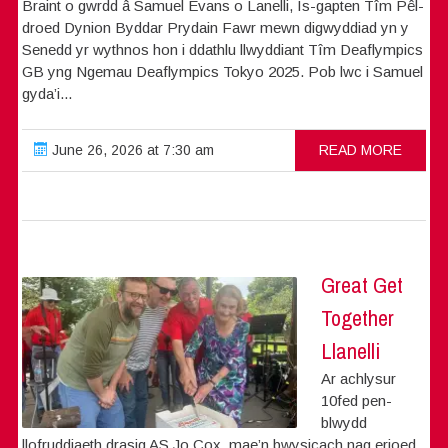
Braint o gwrdd â Samuel Evans o Lanelli, Is-gapten Tîm Pêl-
droed Dynion Byddar Prydain Fawr mewn digwyddiad yn y
Senedd yr wythnos hon i ddathlu llwyddiant Tîm Deaflympics
GB yng Ngemau Deaflympics Tokyo 2025. Pob lwc i Samuel
gyda’i...
June 26, 2026 at 7:30 am
READ MORE
Great Get
Together
Llanelli
Ar achlysur
10fed pen-
blwydd
llofruddiaeth drasig AS Jo Cox, mae’n bwysicach nag erioed