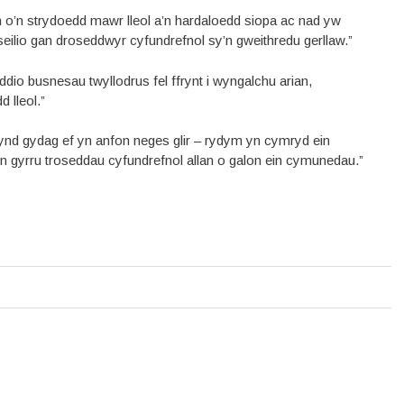
h o’n strydoedd mawr lleol a’n hardaloedd siopa ac nad yw
nseilio gan droseddwyr cyfundrefnol sy’n gweithredu gerllaw.”
dio busnesau twyllodrus fel ffrynt i wyngalchu arian,
 lleol.”
nd gydag ef yn anfon neges glir – rydym yn cymryd ein
 gyrru troseddau cyfundrefnol allan o galon ein cymunedau.”