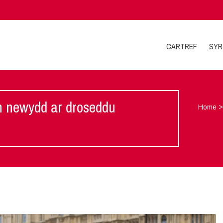
CARTREF
SYR
ch newydd ar droseddu
Home