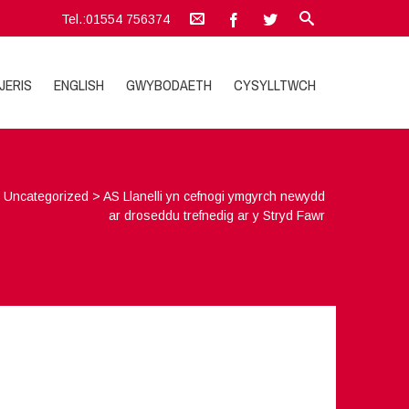
Tel.:01554 756374
JERIS
ENGLISH
GWYBODAETH
CYSYLLTWCH
>
Uncategorized
>
AS Llanelli yn cefnogi ymgyrch newydd
ar droseddu trefnedig ar y Stryd Fawr