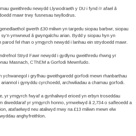
camau gweithredu newydd Llywodraeth y DU i fynd i’r afael â
rydoedd mawr trwy fusnesau twyllodrus.
nedlaethol gwerth £30 miliwn yn targedu siopau barbwr, siopau
sy’n ymwneud â gwyngalchu arian. Bydd y siopau hyn yn
 parod fel rhan o ymgyrch newydd i lanhau ein strydoedd mawr.
refnol Stryd Fawr newydd i gydlynu gweithredu rhwng yr
afonau Masnach, CThEM a Gorfodi Mewnfudo.
n ychwanegol i gryfhau gweithgaredd gorfodi mewn rhanbarthau
riannol i gynyddu cyrchoedd, archwiliadau a chamau gorfodi.
e, yr ymgyrch fwyaf a gynhaliwyd erioed yn erbyn troseddau
m diweddaraf yr ymgyrch honno, ymwelwyd â 2,734 o safleoedd a
lion, atafaelwyd neu ataliwyd mwy na £13 miliwn mewn elw
nwyddau anghyfreithlon.