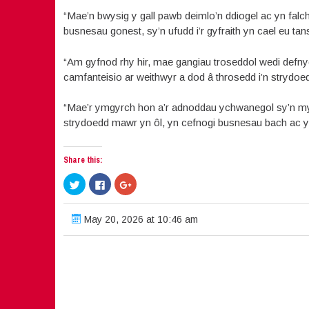
“Mae’n bwysig y gall pawb deimlo’n ddiogel ac yn falc
busnesau gonest, sy’n ufudd i’r gyfraith yn cael eu ta
“Am gyfnod rhy hir, mae gangiau troseddol wedi defnyd
camfanteisio ar weithwyr a dod â throsedd i’n strydoedd
“Mae’r ymgyrch hon a’r adnoddau ychwanegol sy’n my
strydoedd mawr yn ôl, yn cefnogi busnesau bach ac yn
Share this:
Click
Click
Click
to
to
to
share
share
share
on
on
on
Twitter
Facebook
Google+
May 20, 2026 at 10:46 am
(Opens
(Opens
(Opens
in
in
in
new
new
new
window)
window)
window)