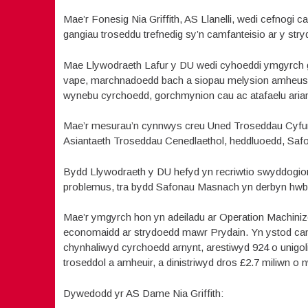
Mae’r Fonesig Nia Griffith, AS Llanelli, wedi cefnogi 
gangiau troseddu trefnedig sy’n camfanteisio ar y st
Mae Llywodraeth Lafur y DU wedi cyhoeddi ymgyrch ge
vape, marchnadoedd bach a siopau melysion amheus 
wynebu cyrchoedd, gorchmynion cau ac atafaelu arian
Mae’r mesurau’n cynnwys creu Uned Troseddau Cyfund
Asiantaeth Troseddau Cenedlaethol, heddluoedd, S
Bydd Llywodraeth y DU hefyd yn recriwtio swyddogio
problemus, tra bydd Safonau Masnach yn derbyn hwb a
Mae’r ymgyrch hon yn adeiladu ar Operation Machiniz
economaidd ar strydoedd mawr Prydain. Yn ystod ca
chynhaliwyd cyrchoedd arnynt, arestiwyd 924 o unigo
troseddol a amheuir, a dinistriwyd dros £2.7 miliwn o 
Dywedodd yr AS Dame Nia Griffith: