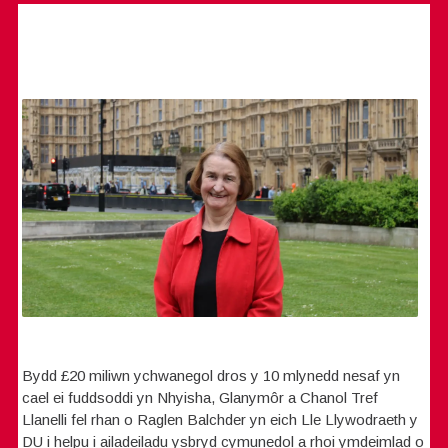
Bydd £20 miliwn ychwanegol dros y 10 mlynedd nesaf yn
cael ei fuddsoddi yn Nhyisha, Glanymôr a Chanol Tref
Llanelli fel rhan o Raglen Balchder yn eich Lle Llywodraeth y
DU i helpu i ailadeiladu ysbryd cymunedol a rhoi ymdeimlad o