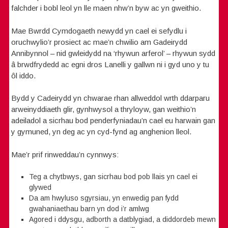
falchder i bobl leol yn lle maen nhw’n byw ac yn gweithio.
Mae Bwrdd Cymdogaeth newydd yn cael ei sefydlu i
oruchwylio’r prosiect ac mae’n chwilio am Gadeirydd
Annibynnol – nid gwleidydd na ‘rhywun arferol’ – rhywun sydd
â brwdfrydedd ac egni dros Lanelli y gallwn ni i gyd uno y tu
ôl iddo.
Bydd y Cadeirydd yn chwarae rhan allweddol wrth ddarparu
arweinyddiaeth glir, gynhwysol a thryloyw, gan weithio’n
adeiladol a sicrhau bod penderfyniadau’n cael eu harwain gan
y gymuned, yn deg ac yn cyd-fynd ag anghenion lleol.
Mae’r prif rinweddau’n cynnwys:
Teg a chytbwys, gan sicrhau bod pob llais yn cael ei
glywed
Da am hwyluso sgyrsiau, yn enwedig pan fydd
gwahaniaethau barn yn dod i’r amlwg
Agored i ddysgu, adborth a datblygiad, a diddordeb mewn