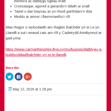
mentora ac datblygu sgiliau eraill
Croesawgar, agored a gwrando’n ddwfn ar eraill
Tawel o dan bwysau ac yn rheoli gwrthdaro’n dda
Meddu ar amser i flaenoriaethu’r rôl
Mae rhagor o wybodaeth am Raglen Balchder yn ei Le yn
Llanelli a sut i wneud cais am rôl y Cadeirydd Annibynnol ar
gael yma
https://www.carmarthenshire.llyw.cymru/busnes/datblygu-a-
buddsoddiad/balchder-yn-ei-le-llanelli
Share this:
Click
Click
Click
to
to
to
share
share
share
on
on
on
Twitter
Facebook
Google+
May 12, 2026 at 1:28 pm
(Opens
(Opens
(Opens
in
in
in
new
new
new
window)
window)
window)